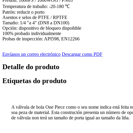
Presión: 1000PS / 1000WOG / PN63
Temperatura de traballo: -20-180 ℃
Patrón: reducir o porto
Asentos e selos de PTFE / RPTFE
Tamaño: 1/4 "a 4" (DN8 a DN100)
Opción: dispositivo de bloqueo dispoñible
100% probado individualmente
Probas de inspección: API598, EN12266
Envíanos un correo electrónico
Descargar como PDF
Detalle do produto
Etiquetas do produto
A válvula de bola One Piece como o seu nome indica está feita n
soa peza de material. Esta construción presenta un número de opo
de válvula non terá un tamaño de porta igual ao tamaño da liña.