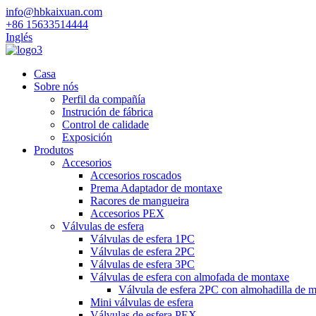
info@hbkaixuan.com
+86 15633514444
Inglés
Casa
Sobre nós
Perfil da compañía
Instrución de fábrica
Control de calidade
Exposición
Produtos
Accesorios
Accesorios roscados
Prema Adaptador de montaxe
Racores de mangueira
Accesorios PEX
Válvulas de esfera
Válvulas de esfera 1PC
Válvulas de esfera 2PC
Válvulas de esfera 3PC
Válvulas de esfera con almofada de montaxe
Válvula de esfera 2PC con almohadilla de 
Mini válvulas de esfera
Válvulas de esfera PEX