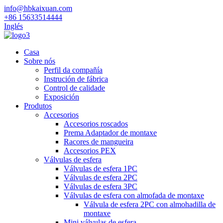
info@hbkaixuan.com
+86 15633514444
Inglés
Casa
Sobre nós
Perfil da compañía
Instrución de fábrica
Control de calidade
Exposición
Produtos
Accesorios
Accesorios roscados
Prema Adaptador de montaxe
Racores de mangueira
Accesorios PEX
Válvulas de esfera
Válvulas de esfera 1PC
Válvulas de esfera 2PC
Válvulas de esfera 3PC
Válvulas de esfera con almofada de montaxe
Válvula de esfera 2PC con almohadilla de
montaxe
Mini válvulas de esfera