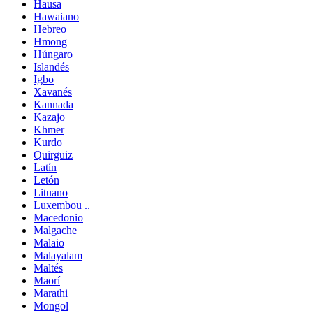
Hausa
Hawaiano
Hebreo
Hmong
Húngaro
Islandés
Igbo
Xavanés
Kannada
Kazajo
Khmer
Kurdo
Quirguiz
Latín
Letón
Lituano
Luxembou ..
Macedonio
Malgache
Malaio
Malayalam
Maltés
Maorí
Marathi
Mongol