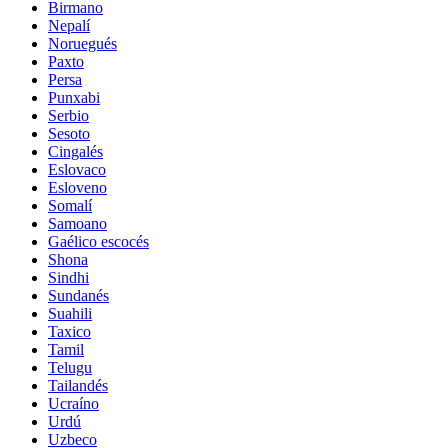
Birmano
Nepalí
Noruegués
Paxto
Persa
Punxabi
Serbio
Sesoto
Cingalés
Eslovaco
Esloveno
Somalí
Samoano
Gaélico escocés
Shona
Sindhi
Sundanés
Suahili
Taxico
Tamil
Telugu
Tailandés
Ucraíno
Urdú
Uzbeco