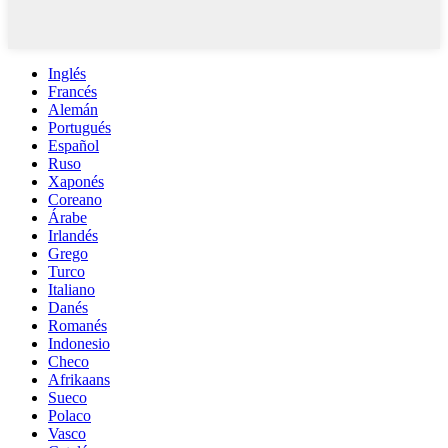
Inglés
Francés
Alemán
Portugués
Español
Ruso
Xaponés
Coreano
Árabe
Irlandés
Grego
Turco
Italiano
Danés
Romanés
Indonesio
Checo
Afrikaans
Sueco
Polaco
Vasco