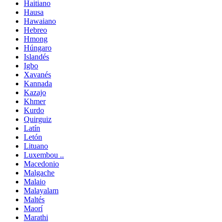
Haitiano
Hausa
Hawaiano
Hebreo
Hmong
Húngaro
Islandés
Igbo
Xavanés
Kannada
Kazajo
Khmer
Kurdo
Quirguiz
Latín
Letón
Lituano
Luxembou ..
Macedonio
Malgache
Malaio
Malayalam
Maltés
Maorí
Marathi