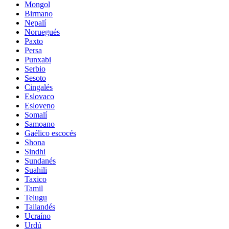
Mongol
Birmano
Nepalí
Noruegués
Paxto
Persa
Punxabi
Serbio
Sesoto
Cingalés
Eslovaco
Esloveno
Somalí
Samoano
Gaélico escocés
Shona
Sindhi
Sundanés
Suahili
Taxico
Tamil
Telugu
Tailandés
Ucraíno
Urdú