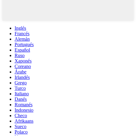
Inglés
Francés
Alemán
Portugués
Español
Ruso
Xaponés
Coreano
Árabe
Irlandés
Grego
Turco
Italiano
Danés
Romanés
Indonesio
Checo
Afrikaans
Sueco
Polaco