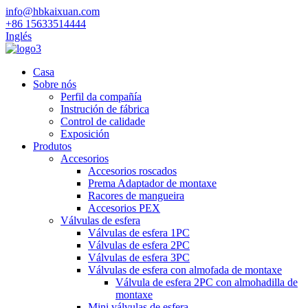
info@hbkaixuan.com
+86 15633514444
Inglés
Casa
Sobre nós
Perfil da compañía
Instrución de fábrica
Control de calidade
Exposición
Produtos
Accesorios
Accesorios roscados
Prema Adaptador de montaxe
Racores de mangueira
Accesorios PEX
Válvulas de esfera
Válvulas de esfera 1PC
Válvulas de esfera 2PC
Válvulas de esfera 3PC
Válvulas de esfera con almofada de montaxe
Válvula de esfera 2PC con almohadilla de
montaxe
Mini válvulas de esfera