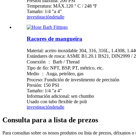
Presión máxima: 200 PSI
Temperatura: MÁX.120 ° C / 248 ºF
Tamaño: 1/4 "a 4"
investigación
detalle
Racores de mangueira
Material: aceiro inoxidable 304, 316, 316L, 1.4308, 1.4
Estándares de rosca: ASME B1.20.1 BS21, DIN2999 / 259
Conexión ： Barb / Thread
Tipo de fío: NPT, BSP, PT, métrico, etc.
Medio ： Auga, petróleo, gas
Proceso: Fundición de investimento de precisión
Presión: 150 PSI
Tamaño: 1/4 "a 4"
Información adicional: sen chumbo
Usado con tubo flexible de poli
investigación
detalle
Consulta para a lista de prezos
Para consultas sobre os nosos produtos ou lista de prezos, déixanos o