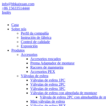
info@hbkaixuan.com
+86 15633514444
Inglés
Casa
Sobre nós
Perfil da compañía
Instrución de fábrica
Control de calidade
Exposición
Produtos
Accesorios
Accesorios roscados
Prema Adaptador de montaxe
Racores de mangueira
Accesorios PEX
Válvulas de esfera
Válvulas de esfera 1PC
Válvulas de esfera 2PC
Válvulas de esfera 3PC
Válvulas de esfera con almofada de montaxe
Válvula de esfera 2PC con almohadilla de 
Mini válvulas de esfera
Válvulas de esfera PEX