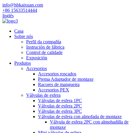
info@hbkaixuan.com
+86 15633514444
Inglés
Casa
Sobre nós
Perfil da compañía
Instrución de fábrica
Control de calidade
Exposición
Produtos
Accesorios
Accesorios roscados
Prema Adaptador de montaxe
Racores de mangueira
Accesorios PEX
Válvulas de esfera
Válvulas de esfera 1PC
Válvulas de esfera 2PC
Válvulas de esfera 3PC
Válvulas de esfera con almofada de montaxe
Válvula de esfera 2PC con almohadilla de
montaxe
Mini válvulas de esfera