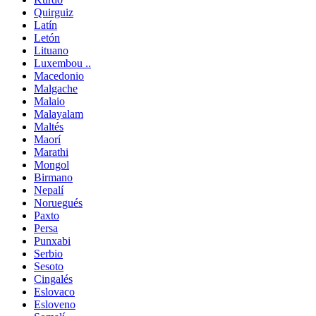
Quirguiz
Latín
Letón
Lituano
Luxembou ..
Macedonio
Malgache
Malaio
Malayalam
Maltés
Maorí
Marathi
Mongol
Birmano
Nepalí
Noruegués
Paxto
Persa
Punxabi
Serbio
Sesoto
Cingalés
Eslovaco
Esloveno