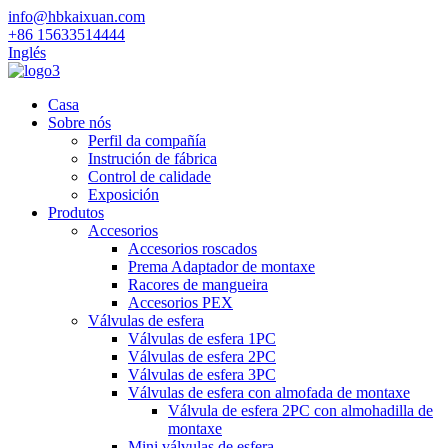
info@hbkaixuan.com
+86 15633514444
Inglés
Casa
Sobre nós
Perfil da compañía
Instrución de fábrica
Control de calidade
Exposición
Produtos
Accesorios
Accesorios roscados
Prema Adaptador de montaxe
Racores de mangueira
Accesorios PEX
Válvulas de esfera
Válvulas de esfera 1PC
Válvulas de esfera 2PC
Válvulas de esfera 3PC
Válvulas de esfera con almofada de montaxe
Válvula de esfera 2PC con almohadilla de
montaxe
Mini válvulas de esfera