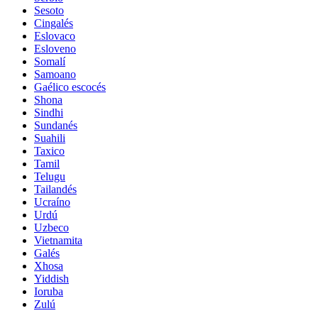
Sesoto
Cingalés
Eslovaco
Esloveno
Somalí
Samoano
Gaélico escocés
Shona
Sindhi
Sundanés
Suahili
Taxico
Tamil
Telugu
Tailandés
Ucraíno
Urdú
Uzbeco
Vietnamita
Galés
Xhosa
Yiddish
Ioruba
Zulú