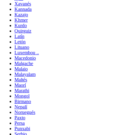
Xavanés
Kannada
Kazajo
Khmer
Kurdo
Quirguiz
Latín
Letón
Lituano
Luxembou ..
Macedonio
Malgache
Malaio
Malayalam
Maltés
Maorí
Marathi
Mongol
Birmano
Nepalí
Noruegués
Paxto
Persa
Punxabi
Serbio