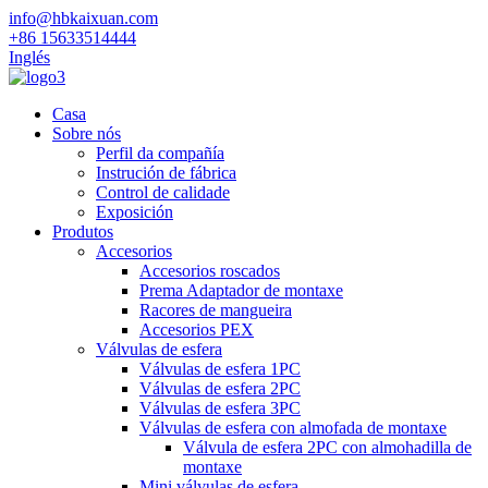
info@hbkaixuan.com
+86 15633514444
Inglés
Casa
Sobre nós
Perfil da compañía
Instrución de fábrica
Control de calidade
Exposición
Produtos
Accesorios
Accesorios roscados
Prema Adaptador de montaxe
Racores de mangueira
Accesorios PEX
Válvulas de esfera
Válvulas de esfera 1PC
Válvulas de esfera 2PC
Válvulas de esfera 3PC
Válvulas de esfera con almofada de montaxe
Válvula de esfera 2PC con almohadilla de
montaxe
Mini válvulas de esfera