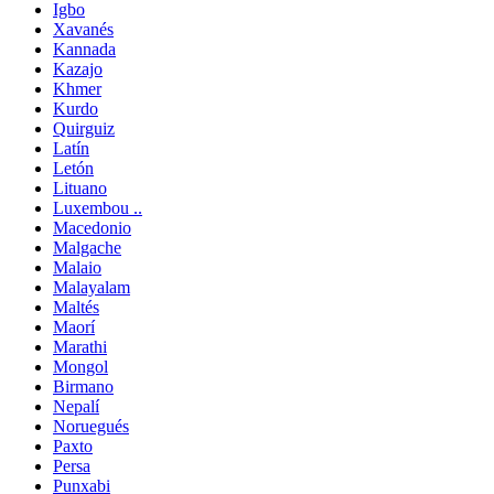
Igbo
Xavanés
Kannada
Kazajo
Khmer
Kurdo
Quirguiz
Latín
Letón
Lituano
Luxembou ..
Macedonio
Malgache
Malaio
Malayalam
Maltés
Maorí
Marathi
Mongol
Birmano
Nepalí
Noruegués
Paxto
Persa
Punxabi