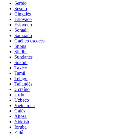
Serbio
Sesoto
Cingalés
Eslovaco
Esloveno
Somalí
Samoano
Gaélico escocés
Shona
Sindhi
Sundanés
Suahili
Taxico
Tamil
Telugu
Tailandés
Ucraíno
Urdú
Uzbeco
Vietnamita
Galés
Xhosa
Yiddish
Ioruba
Zulú