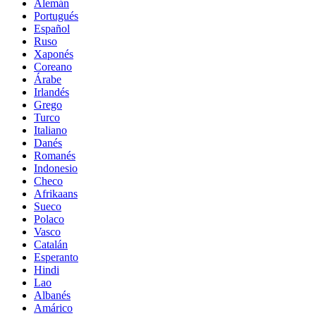
Alemán
Portugués
Español
Ruso
Xaponés
Coreano
Árabe
Irlandés
Grego
Turco
Italiano
Danés
Romanés
Indonesio
Checo
Afrikaans
Sueco
Polaco
Vasco
Catalán
Esperanto
Hindi
Lao
Albanés
Amárico