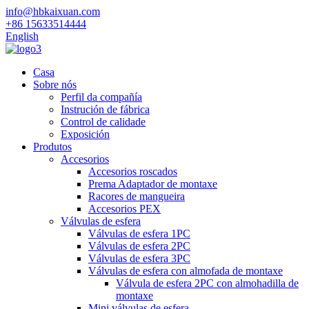
info@hbkaixuan.com
+86 15633514444
English
Casa
Sobre nós
Perfil da compañía
Instrución de fábrica
Control de calidade
Exposición
Produtos
Accesorios
Accesorios roscados
Prema Adaptador de montaxe
Racores de mangueira
Accesorios PEX
Válvulas de esfera
Válvulas de esfera 1PC
Válvulas de esfera 2PC
Válvulas de esfera 3PC
Válvulas de esfera con almofada de montaxe
Válvula de esfera 2PC con almohadilla de
montaxe
Mini válvulas de esfera