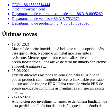
CEO: +86 15633514444
info@hbkaixuan.com
Departamento de control de calidade ： + 86-318-8095269
Departamento de vendas + 86-318-7532676
Departamento de produción ： + 86-318-8095396
Últimas novas
19-07-2021
Material de aceiro inoxidable Aínda que é unha opción máis
cara que o latón, o aceiro é un metal moi resistente e
resistente. Mentres que o latón é unha aliaxe de cobre, o
aceiro inoxidable é unha aliaxe de ferro mesturado con cromo
e níquel. A natureza ...
25-06-2021
Existen diferentes métodos de conexión para PEX que se
poden producir cun manguito de aceiro inoxidable prensado
ou cun anel de engarce PEX. Unha xunta de virola PEX de
aceiro inoxidable comprime as mangueiras e insire un axuste
entre ...
21-09-2020
A fundición por investimento tamén se denomina fundición de
cera perdida ou fundición de precisión, que é un método de