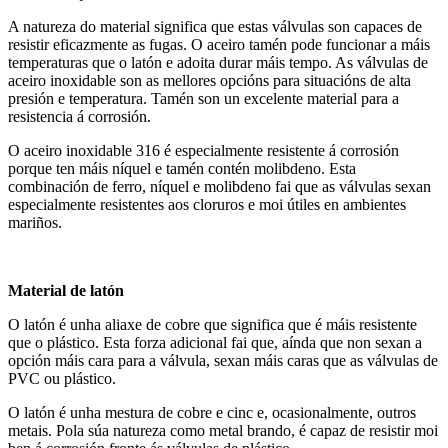
A natureza do material significa que estas válvulas son capaces de
resistir eficazmente as fugas. O aceiro tamén pode funcionar a máis
temperaturas que o latón e adoita durar máis tempo. As válvulas de
aceiro inoxidable son as mellores opcións para situacións de alta
presión e temperatura. Tamén son un excelente material para a
resistencia á corrosión.
O aceiro inoxidable 316 é especialmente resistente á corrosión
porque ten máis níquel e tamén contén molibdeno. Esta
combinación de ferro, níquel e molibdeno fai que as válvulas sexan
especialmente resistentes aos cloruros e moi útiles en ambientes
mariños.
Material de latón
O latón é unha aliaxe de cobre que significa que é máis resistente
que o plástico. Esta forza adicional fai que, aínda que non sexan a
opción máis cara para a válvula, sexan máis caras que as válvulas de
PVC ou plástico.
O latón é unha mestura de cobre e cinc e, ocasionalmente, outros
metais. Pola súa natureza como metal brando, é capaz de resistir moi