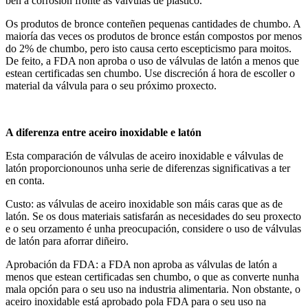
ben á corrosión fronte ás válvulas de plástico.
Os produtos de bronce conteñen pequenas cantidades de chumbo. A
maioría das veces os produtos de bronce están compostos por menos
do 2% de chumbo, pero isto causa certo escepticismo para moitos.
De feito, a FDA non aproba o uso de válvulas de latón a menos que
estean certificadas sen chumbo. Use discreción á hora de escoller o
material da válvula para o seu próximo proxecto.
A diferenza
entre aceiro inoxidable e latón
Esta comparación de válvulas de aceiro inoxidable e válvulas de
latón proporcionounos unha serie de diferenzas significativas a ter
en conta.
Custo: as válvulas de aceiro inoxidable son máis caras que as de
latón. Se os dous materiais satisfarán as necesidades do seu proxecto
e o seu orzamento é unha preocupación, considere o uso de válvulas
de latón para aforrar diñeiro.
Aprobación da FDA: a FDA non aproba as válvulas de latón a
menos que estean certificadas sen chumbo, o que as converte nunha
mala opción para o seu uso na industria alimentaria. Non obstante, o
aceiro inoxidable está aprobado pola FDA para o seu uso na